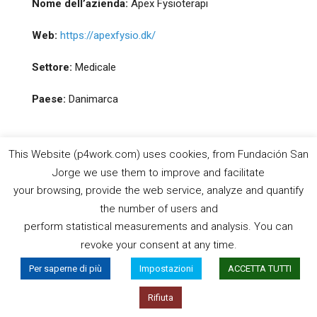
Nome dell’azienda:
Apex Fysioterapi
Web:
https://apexfysio.dk/
Settore:
Medicale
Paese:
Danimarca
This Website (p4work.com) uses cookies, from Fundación San
Jorge we use them to improve and facilitate
your browsing, provide the web service, analyze and quantify
the number of users and
perform statistical measurements and analysis. You can
Il sostegno della Commissione europea alla produzione di
revoke your consent at any time.
questo sito web non costituisce un’approvazione del
contenuto, che rifletteesclusivamenteil punto di vista degli
Per saperne di più
Impostazioni
ACCETTA TUTTI
autori, e la Commissione non può essere
Rifiuta
ritenutaresponsabileper l’uso che può essere fatto delle