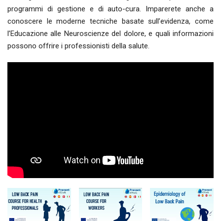
programmi di gestione e di auto-cura. Imparerete anche a
conoscere le moderne tecniche basate sull’evidenza, come
l’Educazione alle Neuroscienze del dolore, e quali informazioni
possono offrire i professionisti della salute.