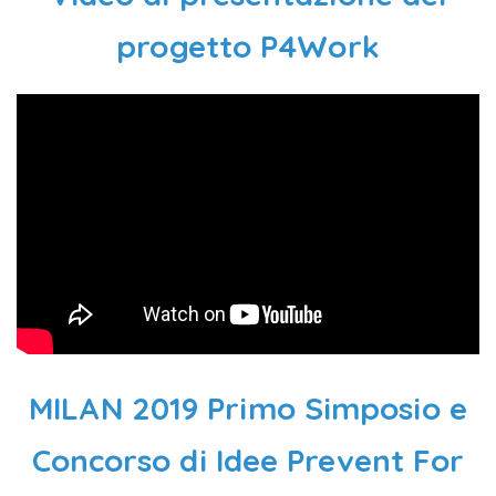
progetto P4Work
MILAN 2019 Primo Simposio e
Concorso di Idee Prevent For