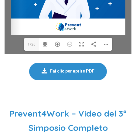
1/26
Fai clic per aprire PDF
Prevent4Work – Video del 3º
Simposio Completo