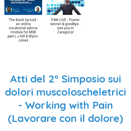
The Back Up tool -
P4W LIVE - Poster
an online
winner & goodbye -
vocational advice
see you in
module for MSK
Zaragoza!
pain | J.Hill & Wynn-
Jones
Atti del 2° Simposio sui
dolori muscoloscheletrici
- Working with Pain
(Lavorare con il dolore)