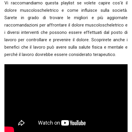
Vi raccomandiamo questa playlist se volete capire cos’è il
dolore muscoloscheletrico e come influisce sulla società.
Sarete in grado di trovare le migliori e più aggiornate
raccomandazioni per affrontare il dolore muscoloscheletrico e
i diversi interventi che possono essere effettuati dal posto di
lavoro per controllare e prevenire il dolore. Scoprirete anche i
benefici che il lavoro può avere sulla salute fisica e mentale e
perché il lavoro dovrebbe essere considerato terapeutico.