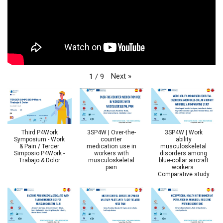
Next
»
1
/
9
Third P4Work
3SP4W | Over-the-
3SP4W | Work
Symposium - Work
counter
ability
& Pain / Tercer
medication use in
musculoskeletal
Simposio P4Work -
workers with
disorders among
Trabajo & Dolor
musculoskeletal
blue-collar aircraft
pain
workers:
Comparative study