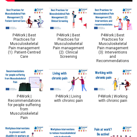
P4Work | Best
P4Work | Best
P4Work | Best
Practices for
Practices for
Practices for
Musculoskeletal
Musculoskeletal
Musculoskeletal
Pain management
Pain management
Pain management
(1): Patient-Centred
(2): Clinical
(3): Interventions
Care
Screening
and
Recommendations
P4Work |
P4Work | Living
P4Work | Working
Recommendations
with chronic pain
with chronic pain
for people suffering
from
Musculoskeletal
Pain