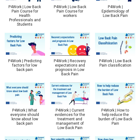
P4Work | Low Back
P4Work | Low Back
P4Work |
Pain Course for
Pain Course for
Epidemiology of
Health
workers
Low Back Pain
Professionals and
Students
P4Work | Predicting
P4Work | Recovery
P4Work | Low Back
factors for low
expectations and
Pain classification
back pain
prognosis in Low
Back Pain
P4Work | What
P4Work | Current
P4Work | How to
everyone should
evidences for the
help reduce the
know about low
treatment and
burden of Low Back
back pain
management of
Pain
Low Back Pain