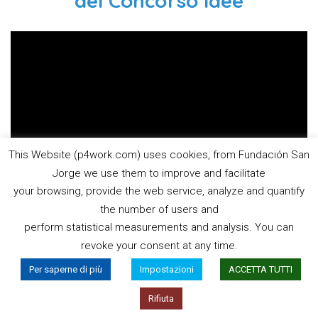
del Concorso Idee
This Website (p4work.com) uses cookies, from Fundación San
Jorge we use them to improve and facilitate
your browsing, provide the web service, analyze and quantify
the number of users and
perform statistical measurements and analysis. You can
revoke your consent at any time.
Esperti / Relatori
Per saperne di più
Impostazioni
ACCETTA TUTTI
Rifiuta