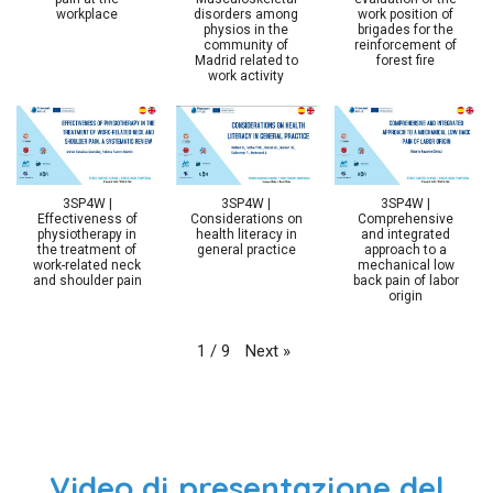
workplace
disorders among
work position of
physios in the
brigades for the
community of
reinforcement of
Madrid related to
forest fire
work activity
3SP4W |
3SP4W |
3SP4W |
Effectiveness of
Considerations on
Comprehensive
physiotherapy in
health literacy in
and integrated
the treatment of
general practice
approach to a
work-related neck
mechanical low
and shoulder pain
back pain of labor
origin
Next
»
1
/
9
Video di presentazione del