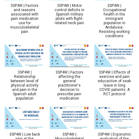
3SP4W | Factors
3SP4W | Motor
3SP4W |
and reasons
control deficits in
Occupational
associated with
Spanish military
health in the
pain medication
pilots with flight-
immigrant
use for
related neck pain
population in
musculoskeletal
Andalusia:
pain
Resisting working
conditions
3SP4W |
3SP4W | Factors
3SP4W | Effects of
Relationship
affecting the
exercise and pain
between level of
general
educaction of seak
physical activity
practitioner's
leave in long
and pain in the
decision to
COVID patients: A
Spanish adult
prescribe pain
RCT protocol
population
medication
3SP4W | Low back
3SP4W |
3SP4W | Ergonomic
pain at the
Musculoskeletal
evaluation of the