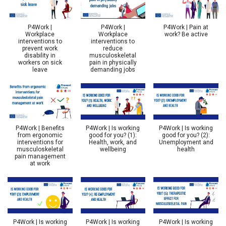
P4Work |
P4Work |
P4Work | Pain at
Workplace
Workplace
work? Be active
interventions to
interventions to
prevent work
reduce
disability in
musculoskeletal
workers on sick
pain in physically
leave
demanding jobs
P4Work | Benefits
P4Work | Is working
P4Work | Is working
from ergonomic
good for you? (1):
good for you? (2):
interventions for
Health, work, and
Unemployment and
musculoskeletal
wellbeing
health
pain management
at work
P4Work | Is working
P4Work | Is working
P4Work | Is working