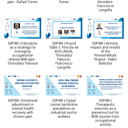
pain - Rafael Torres
Torres
disorders:
Francesco
Langella
3SP4W | Education
3SP4W | Round
3SP4W | Actions,
as a strategy for
Table 3: Priscila de
impact and results
managing
Brito (Mod),
of the
occupational-
Thorvaldur
Prevent4Work
related MSK pain -
Palsson,
Project - Pablo
Thorvaldur Palsson
Francesco
Bellosta
Langella
3SP4W | Emotional
3SP4W | Carpal
3SP4W |
adjustment in
tunnel syndrome
Therapeutic
mental health
prevalence on
exercise as a
recovery with
industrial sector
prevenive tool for
chronic pain
workers
MSK injuries from
occupational
activity