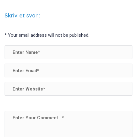
o
n
o
Skriv et svar
:
k
*
Your email address will not be published.