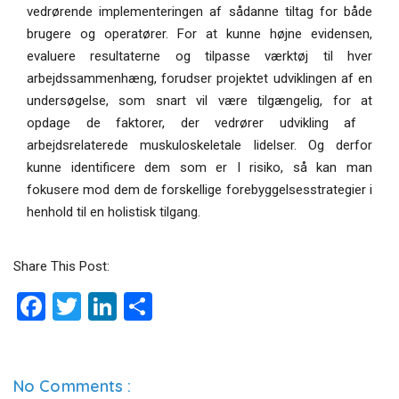
vedrørende implementeringen af ​​sådanne tiltag for både
brugere og operatører. For at kunne højne evidensen,
evaluere resultaterne og tilpasse værktøj til hver
arbejdssammenhæng, forudser projektet udviklingen af ​​en
undersøgelse, som snart vil være tilgængelig, for at
opdage de faktorer, der vedrører udvikling af ​​
arbejdsrelaterede muskuloskeletale lidelser. Og derfor
kunne identificere dem som er I risiko, så kan man
fokusere mod dem de forskellige forebyggelsesstrategier i
henhold til en holistisk tilgang.
Share This Post:
F
T
Li
D
a
wi
n
el
ce
tt
ke
b
er
dI
No Comments :