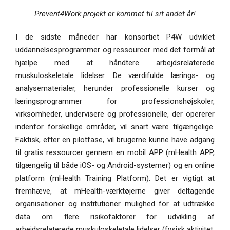
Prevent4Work projekt er kommet til sit andet år!
I de sidste måneder har konsortiet P4W udviklet
uddannelsesprogrammer og ressourcer med det formål at
hjælpe med at håndtere arbejdsrelaterede
muskuloskeletale lidelser. De værdifulde lærings- og
analysematerialer, herunder professionelle kurser og
læringsprogrammer for professionshøjskoler,
virksomheder, undervisere og professionelle, der opererer
indenfor forskellige områder, vil snart være tilgængelige.
Faktisk, efter en pilotfase, vil brugerne kunne have adgang
til gratis ressourcer gennem en mobil APP (mHealth APP,
tilgængelig til både iOS- og Android-systemer) og en online
platform (mHealth Training Platform). Det er vigtigt at
fremhæve, at mHealth-værktøjerne giver deltagende
organisationer og institutioner mulighed for at udtrække
data om flere risikofaktorer for udvikling af
arbejdsrelaterede muskuloskeletale lidelser (fysisk aktivitet,