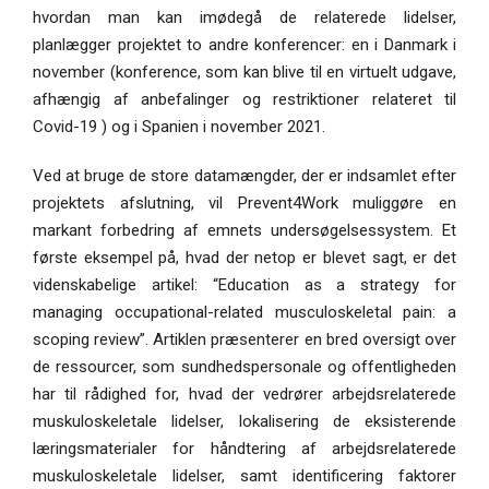
hvordan man kan imødegå de relaterede lidelser,
planlægger projektet to andre konferencer: en i Danmark i
november (konference, som kan blive til en virtuelt udgave,
afhængig af anbefalinger og restriktioner relateret til
Covid-19 ) og i Spanien i november 2021.
Ved at bruge de store datamængder, der er indsamlet efter
projektets afslutning, vil Prevent4Work muliggøre en
markant forbedring af emnets undersøgelsessystem. Et
første eksempel på, hvad der netop er blevet sagt, er det
videnskabelige artikel: “Education as a strategy for
managing occupational-related musculoskeletal pain: a
scoping review”. Artiklen præsenterer en bred oversigt over
de ressourcer, som sundhedspersonale og offentligheden
har til rådighed for, hvad der vedrører arbejdsrelaterede
muskuloskeletale lidelser, lokalisering de eksisterende
læringsmaterialer for håndtering af arbejdsrelaterede
muskuloskeletale lidelser, samt identificering faktorer