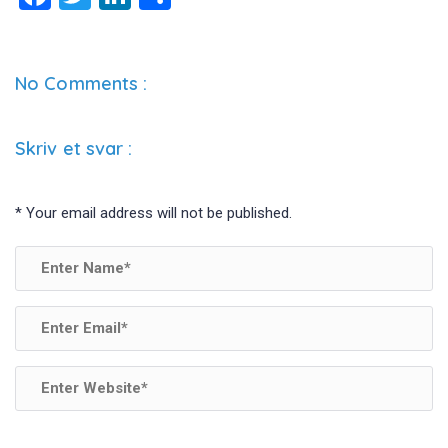
a
wi
n
el
ce
tt
ke
b
er
dI
No Comments :
o
n
o
Skriv et svar
:
k
*
Your email address will not be published.