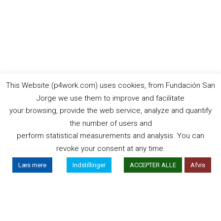
This Website (p4work.com) uses cookies, from Fundación San
Europa-Kommissionens støtte til produktionen af dette
Jorge we use them to improve and facilitate
websted udgør ikke en godkendelse af indholdet, som kun
your browsing, provide the web service, analyze and quantify
afspejler forfatternes egne synspunkter, og Kommissionen kan
the number of users and
ikke holdes ansvarlig for den brug, der måtte blive gjort af de
perform statistical measurements and analysis. You can
deri indeholdte oplysninge.
revoke your consent at any time.
Læs mere
Indstillinger
ACCEPTER ALLE
Afvis
2019 P4WORK © Powered By INP Formación
Brugerbetingelser
Privatlivspolitik
Politik
om Cookies