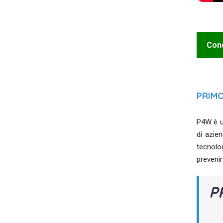
Conc
PRIM
P4W è u
di azien
tecnolog
prevenir
P