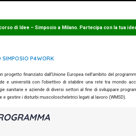
orso di Idee – Simposio a Milano. Partecipa con la tua ide
O SIMPOSIO P4WORK
n progetto finanziato dall’Unione Europea nell’ambito del programm
de e università con l’obiettivo di stabilire una rete tra mondo acca
ie sanitarie e aziende di diversi settori al fine di sviluppare program
e e gestire i disturbi muscoloscheletrici legati al lavoro (WMSD).
ROGRAMMA